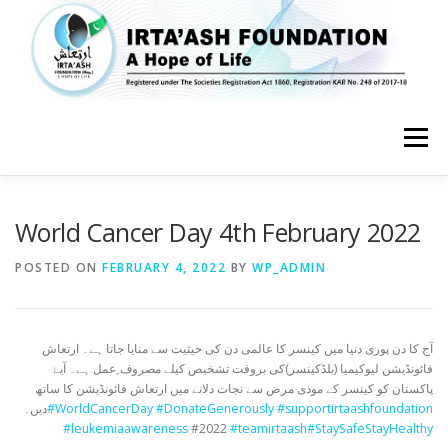
Skip
to
content
Menu
HOME
ABOUT US
FEATURES
SERVICES
MEDIA
World Cancer Day 4th February 2022
POSTED ON
FEBRUARY 4, 2022
BY
WP_ADMIN
GET INVOLVED
CONTACT US
آج کا دن پوری دنیا میں کینسر کا عالمی دن کی حیثیت سے منایا جاتا ہے۔ ارتعاش
فائونڈیشن لیوکیمیا (بلڈکینسر)کی بروقت تشخیص کیلے مصروف ِعمل ہے۔ آیۓ
پاکستان کو کینسر کے موذی مرض سے نجات دلانے میں ارتعاش فائونڈیشن کا ساتھ
دیں۔
#WorldCancerDay
#DonateGenerously
#supportirtaashfoundation
#leukemiaawareness
#2022
#teamirtaash
#StaySafeStayHealthy